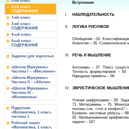
2-ой класс
Вступление
2-ой класс -
СОДЕРЖАНИЕ
I.
НАБЛЮДАТЕЛЬНОСТЬ
3-ий класс
3-ий класс -
II.
ЛОГИКА РИСУНКОВ
СОДЕРЖАНИЕ
4-ый класс
Обобщение –10. Классификация 
4-ый класс -
Аналогии – 26. Схематическое 
СОДЕРЖАНИЕ
III.
РЕЧЬ И МЫШЛЕНИЕ
Задачки для взрослых
«Школа Міркувань»
Антонимы – 37. Поиск существ
Частина I – «Мислення»
Точность формулировок – 50. 
Народные приметы – 58.
«Школа Міркувань»
Частина II – «Абетка»
IV.
ЭВРИСТИЧЕСКОЕ МЫШЛЕНИ
«Школа Міркувань»
Частина III –
«Математика»
Чтение шифрограмм – 59. Зада
71. Метаграммы – 75. Моногр
Підручник
похожы сон, стол и конфета? – 
«Математика, 1 клас»,
Буквено- числовые ребусы – 88
частина 1
92. Необыкновенная арифметика
задачи – 107.
Робочий зошит
«Математика, 1 клас»,