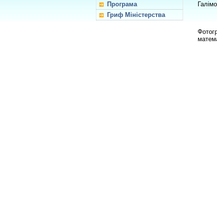
Програма
Галімо
Гриф Міністерства
Фотогр
матема