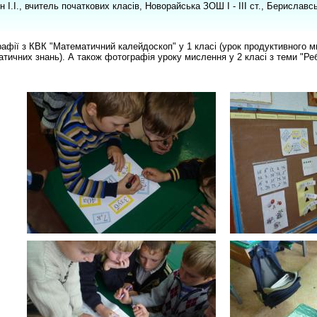
н І.І., вчитель початкових класів, Новорайська ЗОШ І - ІІІ ст., Берислав
афії з КВК "Математичний калейдоскоп" у 1 класі (урок продуктивного 
тичних знань). А також фотографія уроку мислення у 2 класі з теми "Ре