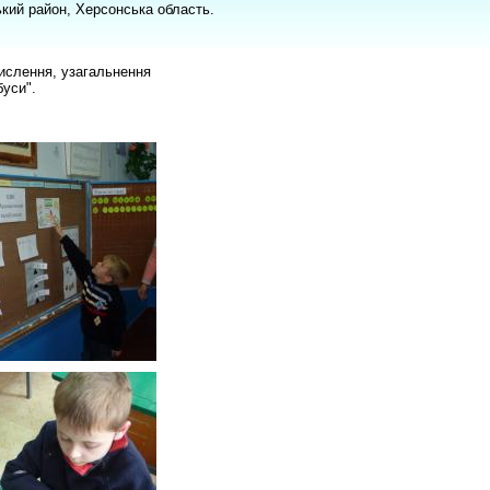
ський район, Херсонська область.
мислення, узагальнення
буси".