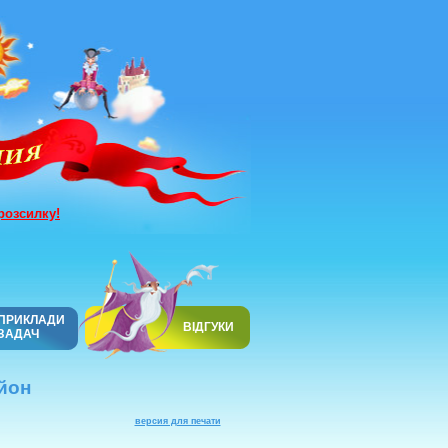
розсилку!
ПРИКЛАДИ
ВІДГУКИ
ЗАДАЧ
айон
версия для печати