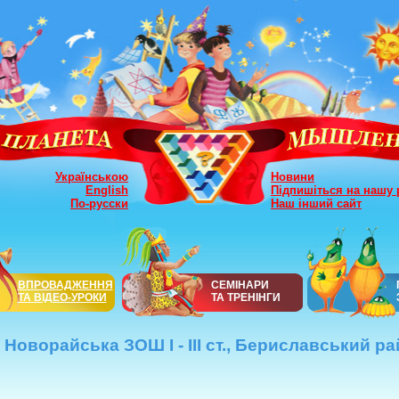
Українською
Новини
English
Підпишіться на нашу 
По-русски
Наш інший сайт
ВПРОВАДЖЕННЯ
СЕМІНАРИ
ТА ВІДЕО-УРОКИ
ТА ТРЕНІНГИ
Новорайська ЗОШ І - ІІІ ст., Бериславський р