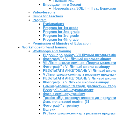
Гімназія №1
Впрвадження в Хесоні
Новорайська ЗОШ І - ІІІ ст., Берисла
Video-lessons
Guide for Teachers
Program
Explanations
Program for 1st grade
Program for 2nd grade
Program for 3rd grade
Program for 4th grade
Permission of Ministry of Education
Workshops<br>and training
Workshops and training
Відгуки про роботу VII Літньої школи-семі
Фотографії з VII Літньої школи-семінару
VII Літня школа: семінар «Творча математ
Фотографії з VI Літньої школи-семінару
РЕЗУЛЬТАТИ АНКЕТУВАНЬ VI Літньої школи
V Літня школа-семінар з розвитку продукт
РЕЗУЛЬТАТИ АНКЕТУВАНЬ V Літньої школи
Фотографії з V Літньої школи-семінару
Семінар-тренінг "Методи діагностики тво
Всеукраїнської науково-практ
Фото з семінару-тренінгу
Тренінг «Від репродуктивного до продукти
День початкової освіти. (31
Фотографії з тренінгу
Відгуки
IV Літня школа-семінар з розвитку продук