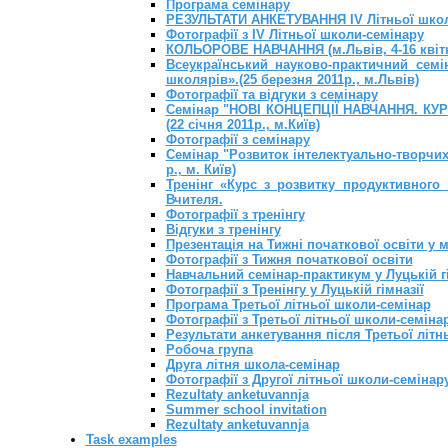
Програма семінару
РЕЗУЛЬТАТИ АНКЕТУВАННЯ IV Літньої школ
Фотографії з IV Літньої школи-семінару
КОЛЬОРОВЕ НАВЧАННЯ (м.Львів, 4-16 квіт
Всеукраїнський науково-практичний сем
школярів».(25 березня 2011р., м.Львів)
Фотографії та відгуки з семінару
Семінар "НОВІ КОНЦЕПЦІЇ НАВЧАННЯ. К
(22 січня 2011р., м.Київ)
Фотографії з семінару
Семінар "Розвиток інтелектуально-творчих
р., м. Київ)
Тренінг «Курс з розвитку продуктивного
Вчителя.
Фотографії з тренінгу
Відгуки з тренінгу
Презентація на Тижні початкової освіти у м.
Фотографії з Тижня початкової освіти
Навчальний семінар-практикум у Луцькій гім
Фотографії з Тренінгу у Луцькій гімназії
Програма Третьої літньої школи-семінар
Фотографії з Третьої літньої школи-семіна
Результати анкетування після Третьої літн
Робоча група
Друга літня школа-семінар
Фотографії з Другої літньої школи-семінар
Rezultaty anketuvannja
Summer school invitation
Rezultaty anketuvannja
Task examples