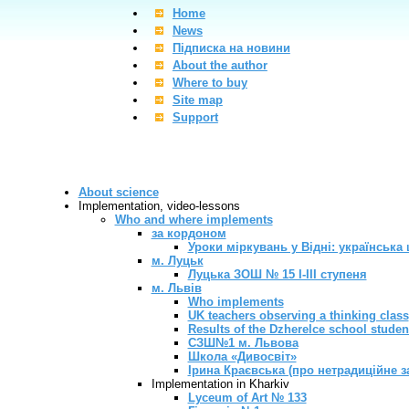
Home
News
Підписка на новини
About the author
Where to buy
Site map
Support
About science
Implementation, video-lessons
Who and where implements
за кордоном
Уроки міркувань у Відні: українська
м. Луцьк
Луцька ЗОШ № 15 І-ІІІ ступеня
м. Львів
Who implements
UK teachers observing a thinking class
Results of the Dzherelce school stude
СЗШ№1 м. Львова
Школа «Дивосвіт»
Ірина Краєвська (про нетрадиційне 
Implementation in Kharkiv
Lyceum of Art № 133