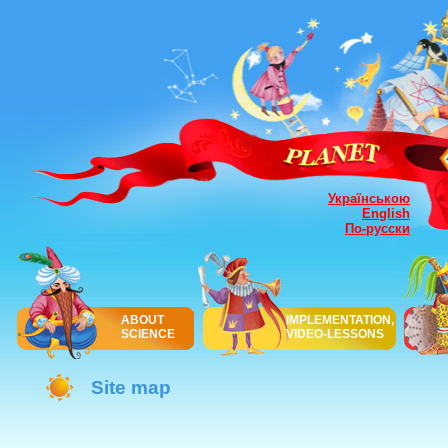
Українською
English
По-русски
ABOUT
IMPLEMENTATION,
SCIENCE
VIDEO-LESSONS
Site map