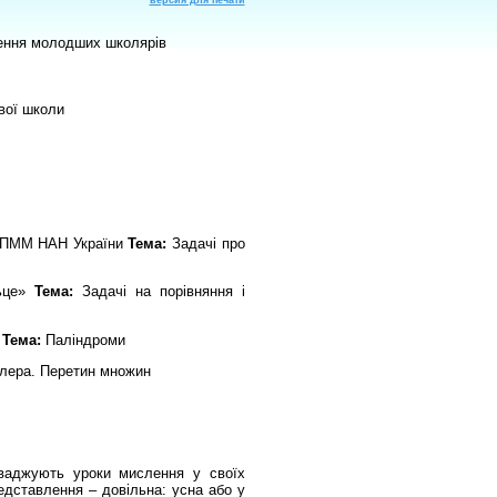
версия для печати
лення молодших школярів
вої школи
 ІППММ НАН України
Тема:
Задачі про
льце»
Тема:
Задачі на порівняння і
Тема:
Паліндроми
лера. Перетин множин
оваджують уроки мислення у своїх
едставлення – довільна: усна або у