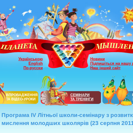
Українською
Новини
English
Підпишіться на нашу 
По-русски
Наш інший сайт
ВПРОВАДЖЕННЯ
СЕМІНАРИ
ТА ВІДЕО-УРОКИ
ТА ТРЕНІНГИ
Програма IV Літньої школи-семінару з розвит
мислення молодших школярів (23 серпня 2011