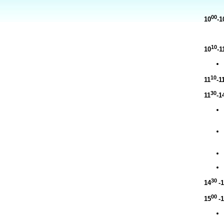
00
10
-1
10
10
-1
10
1
1
-1
3
0
11
-1
30
1
4
-1
0
0
1
5
-