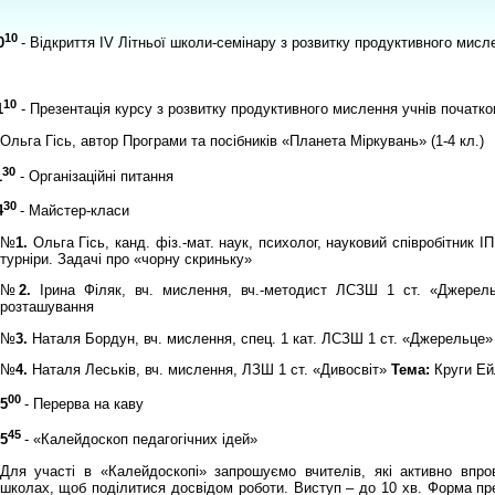
10
0
- Відкриття IV Літньої школи-семінару з розвитку продуктивного мис
1
0
1
- Презентація курсу з розвитку продуктивного мислення учнів початко
Ольга Гісь,
автор Програми та посібників «Планета Міркувань» (1-4 кл.)
30
1
- Організаційні питання
3
0
4
- Майстер-класи
№
1.
Ольга Гісь, канд. фіз.-мат. наук, психолог, науковий співробітник
турніри. Задачі про «чорну скриньку»
№
2.
Ірина Філяк, вч. мислення, вч.-методист ЛСЗШ 1 ст. «Джере
розташування
№
3
.
Наталя Бордун, вч. мислення, спец. 1 кат. ЛСЗШ 1 ст. «Джерел
ьце»
№
4.
Наталя Леськів, вч. мислення, ЛЗШ 1 ст. «Дивосвіт»
Тема:
Круги Ей
0
0
5
- Перерва на каву
4
5
15
- «Калейдоскоп педагогічних ідей»
Для участі в «Калейдоскопі» запрошуємо вчителів, які активно впр
школах, щоб поділитися досвідом роботи. Виступ – до 10 хв. Форма пр