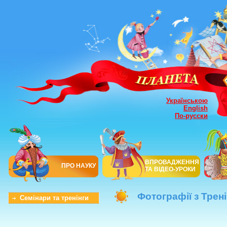
Українською
English
По-русски
ВПРОВАДЖЕННЯ
ПРО НАУКУ
ТА ВІДЕО-УРОКИ
Фотографії з Трені
Семінари та тренінги