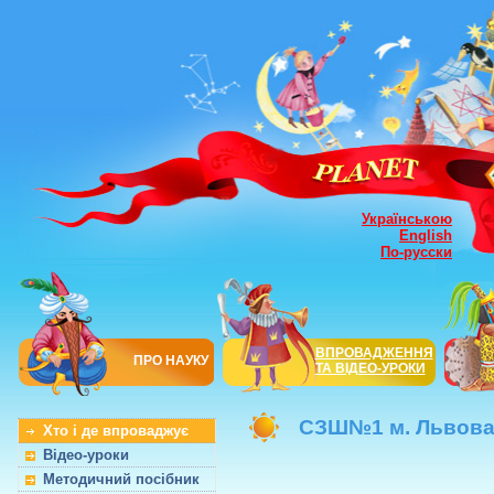
Українською
English
По-русски
ВПРОВАДЖЕННЯ
ПРО НАУКУ
ТА ВІДЕО-УРОКИ
СЗШ№1 м. Львов
Хто і де впроваджує
Відео-уроки
Методичний посібник