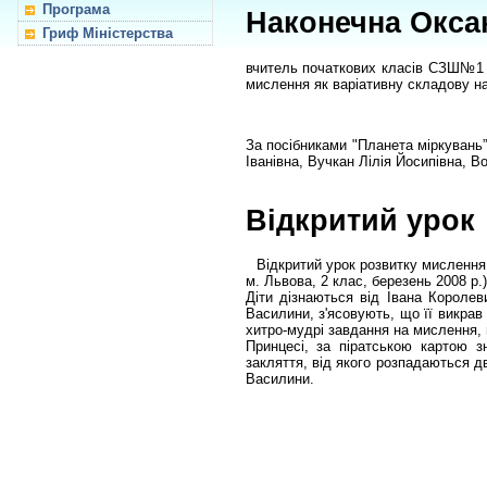
Програма
Наконечна Окса
Гриф Міністерства
вчитель початкових класів СЗШ№1 м
мислення як варіативну складову на
За посібниками "Планета міркуван
Іванівна, Вучкан Лілія Йосипівна, В
Відкритий урок
Відкритий урок розвитку мислення
м. Львова, 2 клас, березень 2008 р.)
Діти дізнаються від Івана Короле
Василини, з'ясовують, що її викра
хитро-мудрі завдання на мислення,
Принцесі, за піратською картою з
закляття, від якого розпадаються д
Василини.