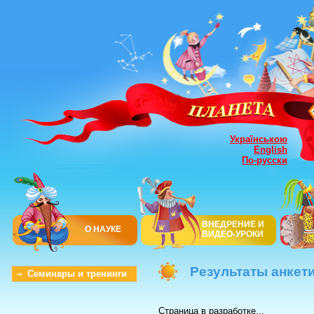
Українською
English
По-русски
ВНЕДРЕНИЕ И
О НАУКЕ
ВИДЕО-УРОКИ
Результаты анкет
Семинары и тренинги
Страница в разработке...