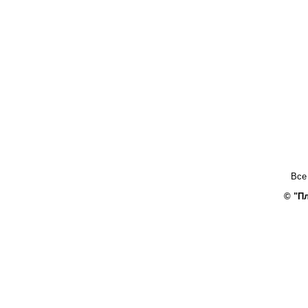
Все
© "П