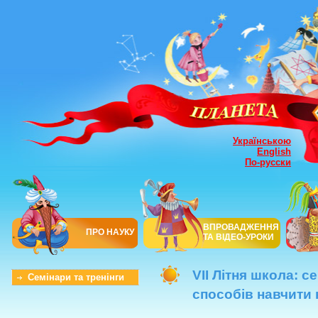
Українською
English
По-русски
ВПРОВАДЖЕННЯ
ПРО НАУКУ
ТА ВІДЕО-УРОКИ
VII Літня школа: 
Семінари та тренінги
способів навчити 